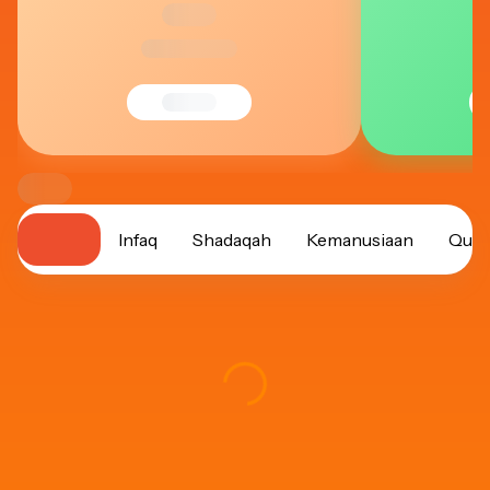
Zakat
Infaq
Shadaqah
Kemanusiaan
Qurb